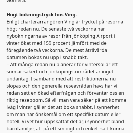
Gomera.
Högt bokningstryck hos Ving.
Enligt charterarrangören Ving är trycket på resorna
högt redan nu. De senaste två veckorna har
nybokningarna av resor från Jönköping Airport i
vinter ökat med 159 procent jämfört med de
föregående två veckorna. De mest åtråvärda
datumen bokas nu upp i snabb takt.
– Att många redan nu planerar för vintersol är ett
som är säkert och Jönköpings-området är inget
undantag. I samband med att restriktionerna nu
slopas och den generella reseavrådan hävs har vi
redan sett en ökad efterfrågan och förväntar oss en
riktig reseboom. Så vill man vara säker på att komma
iväg i vinter gäller det att boka snabbt, i synnerhet
om man har önskemål om ett specifikt datum eller
hotell. Vi vet hur uppskattat det är, i synnerhet bland
barnfamiljer, att på ett smidigt och enkelt sätt kunna