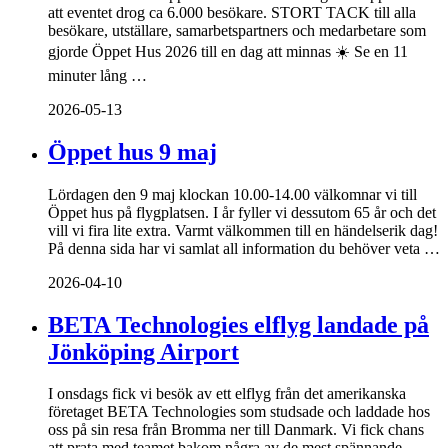
att eventet drog ca 6.000 besökare. STORT TACK till alla
besökare, utställare, samarbetspartners och medarbetare som
gjorde Öppet Hus 2026 till en dag att minnas ☀️ Se en 11
minuter lång …
2026-05-13
Öppet hus 9 maj
Lördagen den 9 maj klockan 10.00-14.00 välkomnar vi till
Öppet hus på flygplatsen. I år fyller vi dessutom 65 år och det
vill vi fira lite extra. Varmt välkommen till en händelserik dag!
På denna sida har vi samlat all information du behöver veta …
2026-04-10
BETA Technologies elflyg landade på
Jönköping Airport
I onsdags fick vi besök av ett elflyg från det amerikanska
företaget BETA Technologies som studsade och laddade hos
oss på sin resa från Bromma ner till Danmark. Vi fick chans
att prata med teamet bakom några av de mest spännande