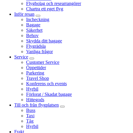
Flygbolag och researrangörer
Chartra ett eget flyg
Inför resan
Incheckning
Bagage
Säkerhet
Behov
Skydda ditt bagage
Flygrädsla
Vanliga frågor
Service
Customer Service
Öppettider
Parkering
Travel Shop
Konferens och events
Hyrbil
Förlorat / Skadat bagage
Hittegods
Till och från flygplatsen
Buss
Taxi
Tåg
Hyrbil
Frakt