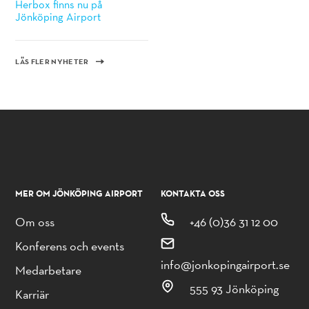
Herbox finns nu på
Jönköping Airport
LÄS FLER NYHETER
MER OM JÖNKÖPING AIRPORT
KONTAKTA OSS
Om oss
+46 (0)36 31 12 00
Konferens och events
info@jonkopingairport.se
Medarbetare
555 93 Jönköping
Karriär