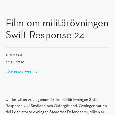
GÅ TILL INNEHÅLL
Film om militärövningen
Swift Response 24
PUBLICERAT
2024-07-10
LÄS FLER NYHETER
Under våren 2024 genomfördes militärövningen Swift
Response 24 i Småland och Östergötland. Övningen var en
del i den större övningen Steadfast Defender 24, vilken är