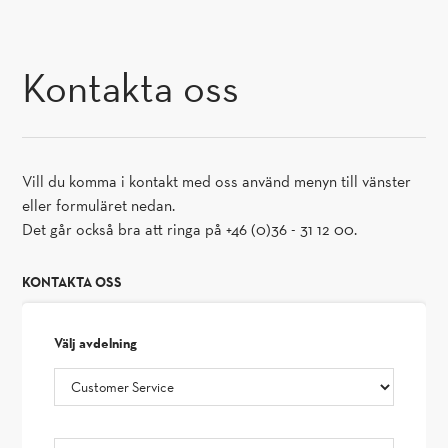
GÅ TILL INNEHÅLL
Kontakta oss
Vill du komma i kontakt med oss använd menyn till vänster
eller formuläret nedan.
Det går också bra att ringa på +46 (0)36 - 31 12 00.
KONTAKTA OSS
välj avdelning
Meddelande