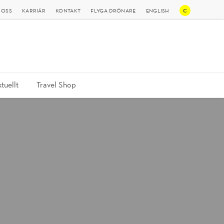
C
 OSS
KARRIÄR
KONTAKT
FLYGA DRÖNARE
ENGLISH
tuellt
Travel Shop