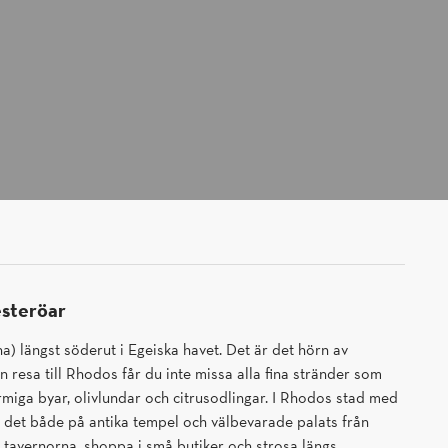
esteröar
 längst söderut i Egeiska havet. Det är det hörn av
n resa till Rhodos får du inte missa alla fina stränder som
rmiga byar, olivlundar och citrusodlingar. I Rhodos stad med
 det både på antika tempel och välbevarade palats från
a tavernorna, shoppa i små butiker och strosa längs