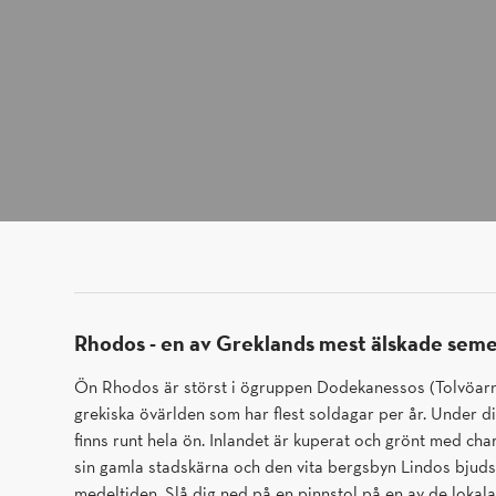
Rhodos - en av Greklands mest älskade sem
Ön Rhodos är störst i ögruppen Dodekanessos (Tolvöarna)
grekiska övärlden som har flest soldagar per år. Under di
finns runt hela ön. Inlandet är kuperat och grönt med cha
sin gamla stadskärna och den vita bergsbyn Lindos bjuds
medeltiden. Slå dig ned på en pinnstol på en av de lokal