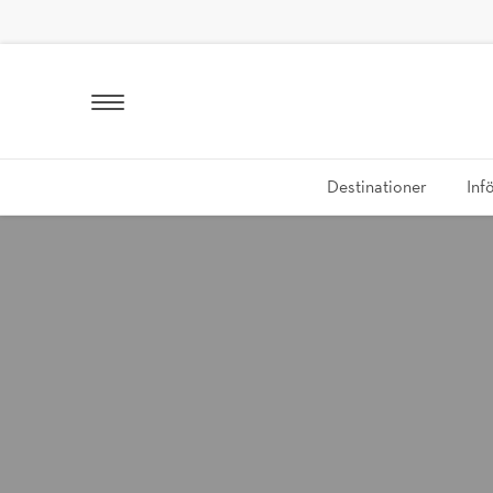
GÅ TILL INNEHÅLL
Destinationer
Inf