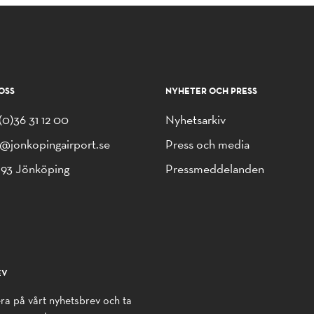
OSS
NYHETER OCH PRESS
(0)36 31 12 00
Nyhetsarkiv
o@jonkopingairport.se
Press och media
 93 Jönköping
Pressmeddelanden
EV
a på vårt nyhetsbrev och ta