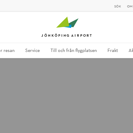
SÖK
OM
ör resan
Service
Till och från flygplatsen
Frakt
Ak