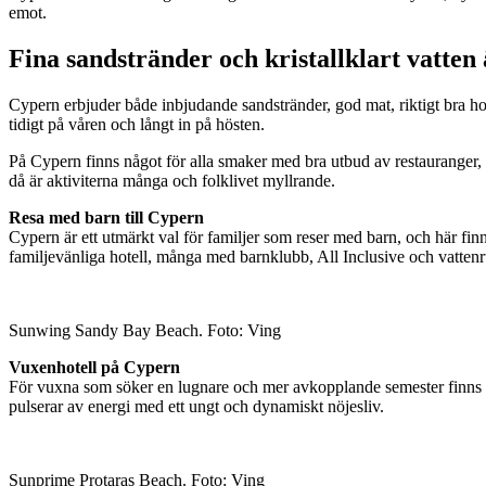
emot.
Fina sandstränder och kristallklart vatten
Cypern erbjuder både inbjudande sandstränder, god mat, riktigt bra h
tidigt på våren och långt in på hösten.
På Cypern finns något för alla smaker med bra utbud av restauranger, ba
då är aktiviterna många och folklivet myllrande.
Resa med barn till Cypern
Cypern är ett utmärkt val för familjer som reser med barn, och här finn
familjevänliga hotell, många med barnklubb, All Inclusive och vatten
Sunwing Sandy Bay Beach. Foto: Ving
Vuxenhotell på Cypern
För vuxna som söker en lugnare och mer avkopplande semester finns det 
pulserar av energi med ett ungt och dynamiskt nöjesliv.
Sunprime Protaras Beach. Foto: Ving