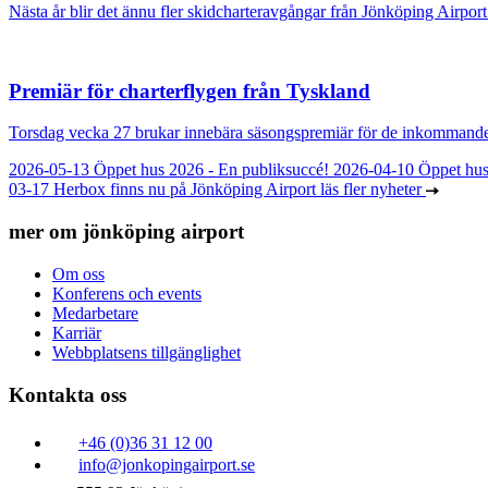
Nästa år blir det ännu fler skidcharteravgångar från Jönköping Airpor
Premiär för charterflygen från Tyskland
Torsdag vecka 27 brukar innebära säsongspremiär för de inkommande ch
2026-05-13
Öppet hus 2026 - En publiksuccé!
2026-04-10
Öppet hu
03-17
Herbox finns nu på Jönköping Airport
läs fler nyheter
mer om jönköping airport
Om oss
Konferens och events
Medarbetare
Karriär
Webbplatsens tillgänglighet
Kontakta oss
+46 (0)36 31 12 00
info@jonkopingairport.se