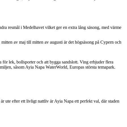
ndra resmål i Medelhavet vilket ger en extra lång säsong, med värme
ån mitten av maj till mitten av augusti är det högsäsong på Cypern och
för lek, bollsporter och att bygga sandslott. Ving erbjuder flera
 familjen, såsom Ayia Napa WaterWorld, Europas största temapark.
e efter ett livligt nattliv är Ayia Napa ett perfekt val, där staden