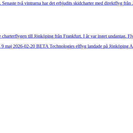
t. Senaste två vintrarna har det erbjudits skidcharter med direktflyg f
arterflygen till Jönköping från Frankfurt. I år var inget undantag. F
s 9 maj
2026-02-20
BETA Technologies elflyg landade på Jönköping A