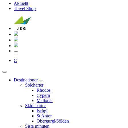
Aktuellt
Travel Shop
C
Destinationer
Solcharter
Rhodos
Cypern
Mallorca
Skidcharter
Ischgl
St Anton
Obergurgl/Sölden
Sista minuten