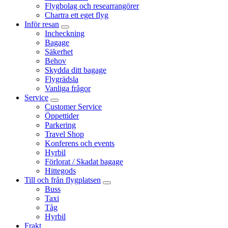
Flygbolag och researrangörer
Chartra ett eget flyg
Inför resan
Incheckning
Bagage
Säkerhet
Behov
Skydda ditt bagage
Flygrädsla
Vanliga frågor
Service
Customer Service
Öppettider
Parkering
Travel Shop
Konferens och events
Hyrbil
Förlorat / Skadat bagage
Hittegods
Till och från flygplatsen
Buss
Taxi
Tåg
Hyrbil
Frakt