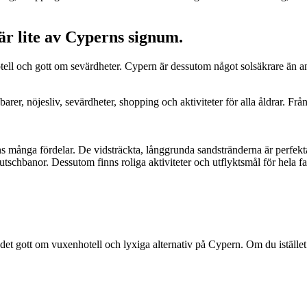
 är lite av Cyperns signum.
otell och gott om sevärdheter. Cypern är dessutom något solsäkrare än a
rer, nöjesliv, sevärdheter, shopping och aktiviteter för alla åldrar. Fr
s många fördelar. De vidsträckta, långgrunda sandstränderna är perfekta 
rutschbanor. Dessutom finns roliga aktiviteter och utflyktsmål för hela
gott om vuxenhotell och lyxiga alternativ på Cypern. Om du istället är ut