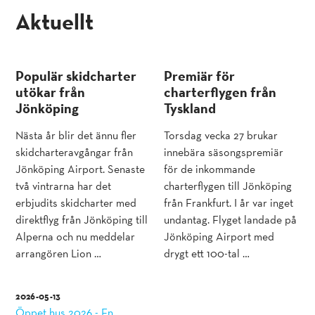
aktuellt
Populär skidcharter
Premiär för
utökar från
charterflygen från
Jönköping
Tyskland
Nästa år blir det ännu fler
Torsdag vecka 27 brukar
skidcharteravgångar från
innebära säsongspremiär
Jönköping Airport. Senaste
för de inkommande
två vintrarna har det
charterflygen till Jönköping
erbjudits skidcharter med
från Frankfurt. I år var inget
direktflyg från Jönköping till
undantag. Flyget landade på
Alperna och nu meddelar
Jönköping Airport med
arrangören Lion …
drygt ett 100-tal …
2026-05-13
Öppet hus 2026 - En