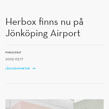
GÅ TILL INNEHÅLL
Herbox finns nu på
Jönköping Airport
PUBLICERAT
2025-03-17
LÄS FLER NYHETER