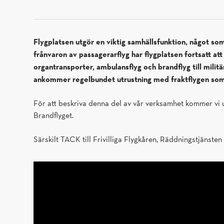
Flygplatsen utgör en viktig samhällsfunktion, något so
frånvaron av passagerarflyg har flygplatsen fortsatt att
organtransporter, ambulansflyg och brandflyg till milit
ankommer regelbundet utrustning med fraktflygen som l
För att beskriva denna del av vår verksamhet kommer vi un
Brandflyget.
Särskilt TACK till Frivilliga Flygkåren, Räddningstjäns