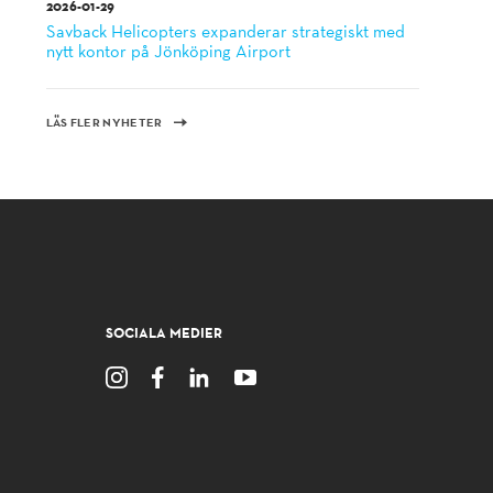
2026-01-29
Savback Helicopters expanderar strategiskt med
nytt kontor på Jönköping Airport
LÄS FLER NYHETER
SOCIALA MEDIER