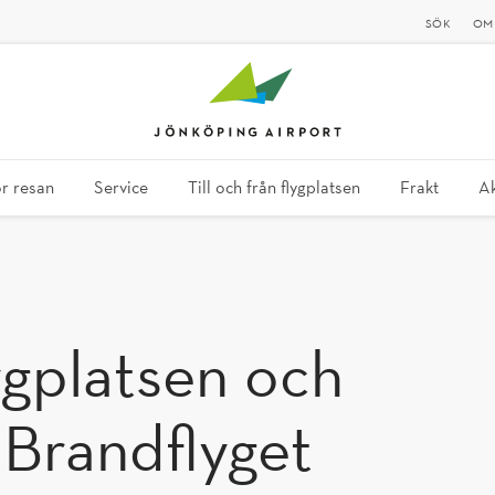
SÖK
OM
ör resan
Service
Till och från flygplatsen
Frakt
Ak
 Brandflyget