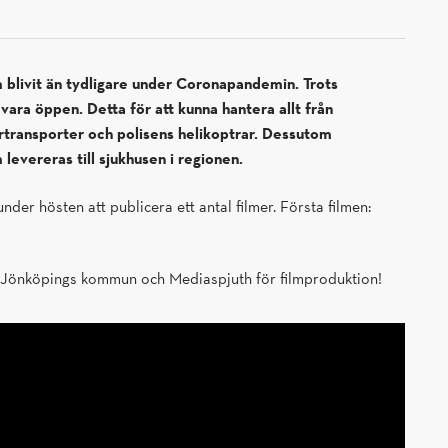
m blivit än tydligare under Coronapandemin. Trots
 vara öppen. Detta för att kunna hantera allt från
ärtransporter och polisens helikoptrar. Dessutom
evereras till sjukhusen i regionen.
der hösten att publicera ett antal filmer. Första filmen:
ten Jönköpings kommun och Mediaspjuth för filmproduktion!