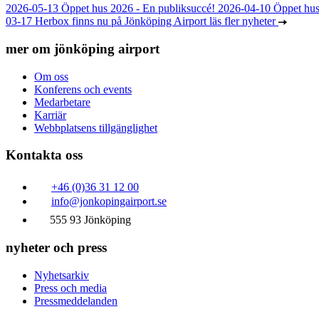
2026-05-13
Öppet hus 2026 - En publiksuccé!
2026-04-10
Öppet hu
03-17
Herbox finns nu på Jönköping Airport
läs fler nyheter
mer om jönköping airport
Om oss
Konferens och events
Medarbetare
Karriär
Webbplatsens tillgänglighet
Kontakta oss
+46 (0)36 31 12 00
info@jonkopingairport.se
555 93 Jönköping
nyheter och press
Nyhetsarkiv
Press och media
Pressmeddelanden