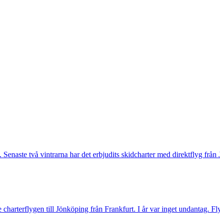
t. Senaste två vintrarna har det erbjudits skidcharter med direktflyg f
arterflygen till Jönköping från Frankfurt. I år var inget undantag. F