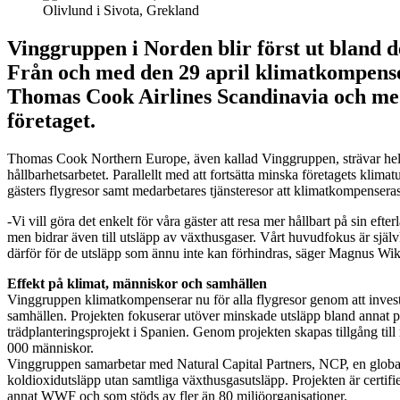
Olivlund i Sivota, Grekland
Vinggruppen i Norden blir först ut bland d
Från och med den 29 april klimatkompensera
Thomas Cook Airlines Scandinavia och med 
företaget.
Thomas Cook Northern Europe, även kallad Vinggruppen, strävar hela t
hållbarhetsarbetet. Parallellt med att fortsätta minska företagets kli
gästers flygresor samt medarbetares tjänsteresor att klimatkompenseras
-Vi vill göra det enkelt för våra gäster att resa mer hållbart på sin ef
men bidrar även till utsläpp av växthusgaser. Vårt huvudfokus är självkla
därför för de utsläpp som ännu inte kan förhindras, säger Magnus Wi
Effekt på klimat, människor och samhällen
Vinggruppen klimatkompenserar nu för alla flygresor genom att invest
samhällen. Projekten fokuserar utöver minskade utsläpp bland annat på 
trädplanteringsprojekt i Spanien. Genom projekten skapas tillgång till 
000 människor.
Vinggruppen samarbetar med Natural Capital Partners, NCP, en global 
koldioxidutsläpp utan samtliga växthusgasutsläpp. Projekten är certi
annat WWF och som stöds av fler än 80 miljöorganisationer.