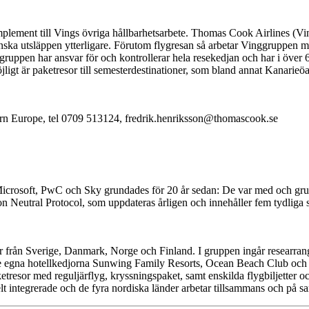
mplement till Vings övriga hållbarhetsarbete. Thomas Cook Airlines (Vi
inska utsläppen ytterligare. Förutom flygresan så arbetar Vinggruppen m
ppen har ansvar för och kontrollerar hela resekedjan och har i över 6
ligt är paketresor till semesterdestinationer, som bland annat Kanarieö
n Europe, tel 0709 513124, fredrik.henriksson@thomascook.se
osoft, PwC och Sky grundades för 20 år sedan: De var med och grun
 Neutral Protocol, som uppdateras årligen och innehåller fem tydliga st
från Sverige, Danmark, Norge och Finland. I gruppen ingår researrang
de egna hotellkedjorna Sunwing Family Resorts, Ocean Beach Club och 
ketresor med reguljärflyg, kryssningspaket, samt enskilda flygbiljetter 
elt integrerade och de fyra nordiska länder arbetar tillsammans och på s