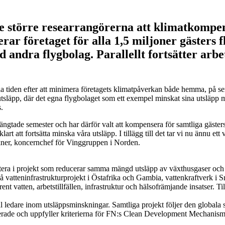
e större researrangörerna att klimatkompens
r företaget för alla 1,5 miljoner gästers f
andra flygbolag. Parallellt fortsätter arbe
iden efter att minimera företagets klimatpåverkan både hemma, på semes
matutsläpp, där det egna flygbolaget som ett exempel minskat sina utslä
.
terlängtade semester och har därför valt att kompensera för samtliga gäste
rt att fortsätta minska våra utsläpp. I tillägg till det tar vi nu ännu ett 
kner, koncernchef för Vinggruppen i Norden.
era i projekt som reducerar samma mängd utsläpp av växthusgaser och s
vatteninfrastrukturprojekt i Östafrika och Gambia, vattenkraftverk i Sr
rent vatten, arbetstillfällen, infrastruktur och hälsofrämjande insatser.
ledare inom utsläppsminskningar. Samtliga projekt följer den globala 
fierade och uppfyller kriterierna för FN:s Clean Development Mechanis