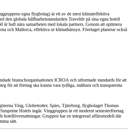
nggruppens egna flygbolag) är ett av de mest klimateffektiva
ed den globala hållbarhetsstandarden Travelife på sina egna hotell
0 år haft nära samarbeten med lokala partners. Genom att optimera
arna och Mallorca, effektiva ur klimathänsyn. Företaget planerar också
dade branschorganisationen ICROA och utformade standards för att
eg för att företag ska kunna vara tydliga, mätbara och transparenta
örerna Ving, Globetrotter, Spies, Tjäreborg, flygbolaget Thomas
Sunprime Hotels ingår. Vinggruppen är ett modernt semesterföretag
och hotellövernattningar. Gruppen har en integrerad affärsmodell där
amma sätt.