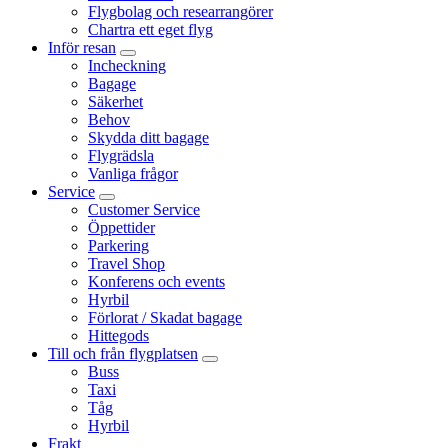
Flygbolag och researrangörer
Chartra ett eget flyg
Inför resan
Incheckning
Bagage
Säkerhet
Behov
Skydda ditt bagage
Flygrädsla
Vanliga frågor
Service
Customer Service
Öppettider
Parkering
Travel Shop
Konferens och events
Hyrbil
Förlorat / Skadat bagage
Hittegods
Till och från flygplatsen
Buss
Taxi
Tåg
Hyrbil
Frakt