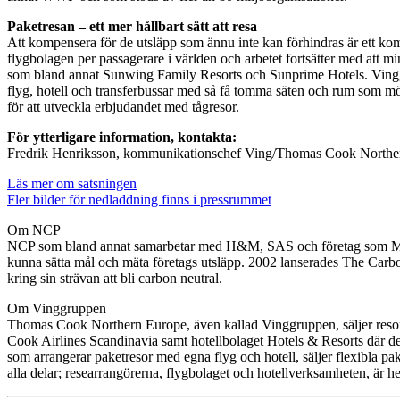
Paketresan – ett mer hållbart sätt att resa
Att kompensera för de utsläpp som ännu inte kan förhindras är ett ko
flygbolagen per passagerare i världen och arbetet fortsätter med att m
som bland annat Sunwing Family Resorts och Sunprime Hotels. Vinggru
flyg, hotell och transferbussar med så få tomma säten och rum som möj
för att utveckla erbjudandet med tågresor.
För ytterligare information, kontakta:
Fredrik Henriksson, kommunikationschef Ving/Thomas Cook Norther
Läs mer om satsningen
Fler bilder för nedladdning finns i pressrummet
Om NCP
NCP som bland annat samarbetar med H&M, SAS och företag som Micr
kunna sätta mål och mäta företags utsläpp. 2002 lanserades The Carbon
kring sin strävan att bli carbon neutral.
Om Vinggruppen
Thomas Cook Northern Europe, även kallad Vinggruppen, säljer resor 
Cook Airlines Scandinavia samt hotellbolaget Hotels & Resorts där 
som arrangerar paketresor med egna flyg och hotell, säljer flexibla pa
alla delar; researrangörerna, flygbolaget och hotellverksamheten, är h