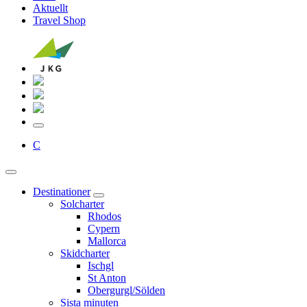
Aktuellt
Travel Shop
C
Destinationer
Solcharter
Rhodos
Cypern
Mallorca
Skidcharter
Ischgl
St Anton
Obergurgl/Sölden
Sista minuten