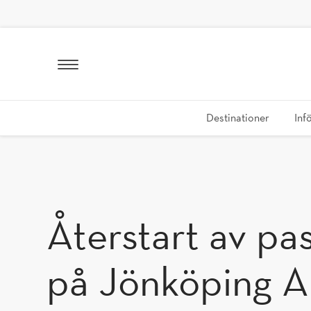
GÅ TILL INNEHÅLL
Destinationer
Inf
Återstart av passagerartrafiken
på Jönköping A