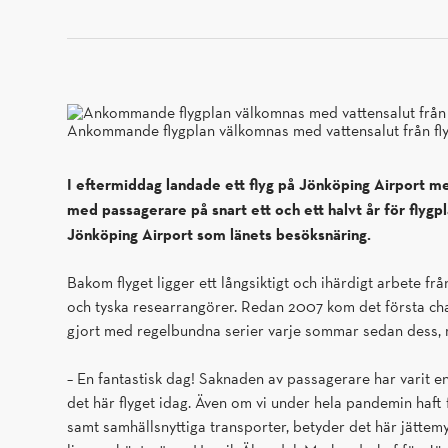
Ankommande flygplan välkomnas med vattensalut från fly
I eftermiddag landade ett flyg på Jönköping Airport me
med passagerare på snart ett och ett halvt år för flygpl
Jönköping Airport som länets besöksnäring.
Bakom flyget ligger ett långsiktigt och ihärdigt arbete 
och tyska researrangörer. Redan 2007 kom det första char
gjort med regelbundna serier varje sommar sedan dess,
– En fantastisk dag! Saknaden av passagerare har varit en
det här flyget idag. Även om vi under hela pandemin haft
samt samhällsnyttiga transporter, betyder det här jätte