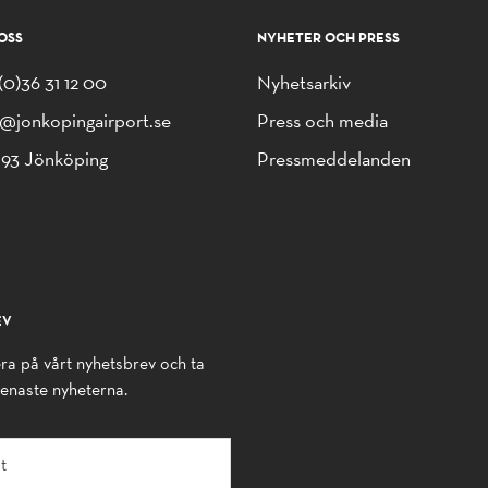
OSS
NYHETER OCH PRESS
(0)36 31 12 00
Nyhetsarkiv
o@jonkopingairport.se
Press och media
 93 Jönköping
Pressmeddelanden
EV
a på vårt nyhetsbrev och ta
senaste nyheterna.