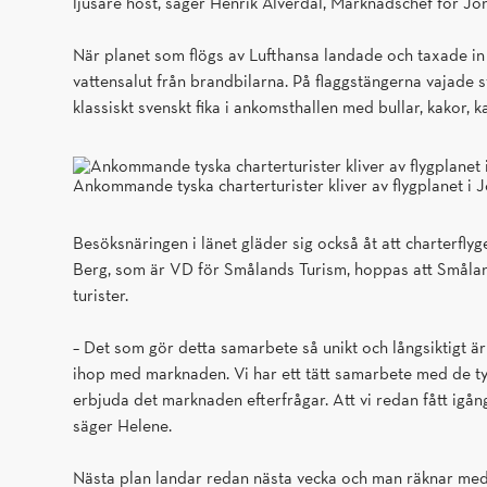
ljusare höst, säger Henrik Älverdal, Marknadschef för J
När planet som flögs av Lufthansa landade och taxade in 
vattensalut från brandbilarna. På flaggstängerna vajade
klassiskt svenskt fika i ankomsthallen med bullar, kakor, ka
Ankommande tyska charterturister kliver av flygplanet i 
Besöksnäringen i länet gläder sig också åt att charterflyg
Berg, som är VD för Smålands Turism, hoppas att Småland 
turister.
– Det som gör detta samarbete så unikt och långsiktigt ä
ihop med marknaden. Vi har ett tätt samarbete med de tys
erbjuda det marknaden efterfrågar. Att vi redan fått igång
säger Helene.
Nästa plan landar redan nästa vecka och man räknar med 