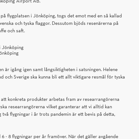
önköping Airport AB.
på flygplatsen i Jönköping, togs det emot med en så kallad
 svenska och tyska flaggor. Dessutom bjöds resenärerna på
ffe och saft.
Jönköping
en är igång igen samt långsiktigheten i satsningen. Helene
och Sverige ska kunna bli ett allt viktigare resmål för tyska
r att konkreta produkter arbetas fram av researrangörerna
ka researrangörerna vilket garanterar att vi alltid kan
 två flygningar i år trots pandemin är ett bevis på detta,
6 - 8 flygningar per år framöver. När det gäller avgående