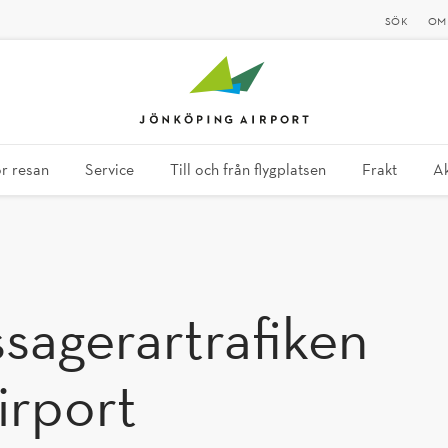
SÖK
OM
ör resan
Service
Till och från flygplatsen
Frakt
Ak
irport