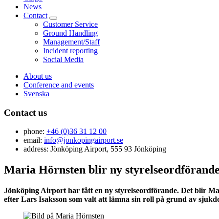
News
Contact
Customer Service
Ground Handling
Management/Staff
Incident reporting
Social Media
About us
Conference and events
Svenska
Contact us
phone:
+46 (0)36 31 12 00
email:
info@jonkopingairport.se
address: Jönköping Airport, 555 93 Jönköping
Maria Hörnsten blir ny styrelseordförand
Jönköping Airport har fått en ny styrelseordförande. Det blir 
efter Lars Isaksson som valt att lämna sin roll på grund av sjukd