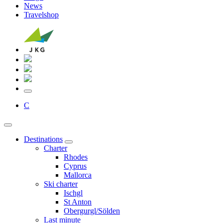
News
Travelshop
C
Destinations
Charter
Rhodes
Cyprus
Mallorca
Ski charter
Ischgl
St Anton
Obergurgl/Sölden
Last minute