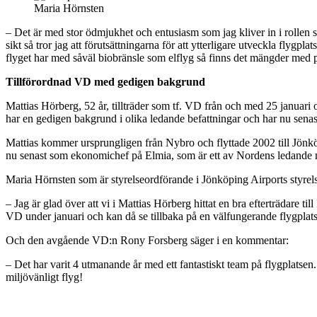
Maria Hörnsten
– Det är med stor ödmjukhet och entusiasm som jag kliver in i rollen 
sikt så tror jag att förutsättningarna för att ytterligare utveckla fl
flyget har med såväl biobränsle som elflyg så finns det mängder med 
Tillförordnad VD med gedigen bakgrund
Mattias Hörberg, 52 år, tillträder som tf. VD från och med 25 januari
har en gedigen bakgrund i olika ledande befattningar och har nu sen
Mattias kommer ursprungligen från Nybro och flyttade 2002 till Jönkö
nu senast som ekonomichef på Elmia, som är ett av Nordens ledande
Maria Hörnsten som är styrelseordförande i Jönköping Airports styrels
– Jag är glad över att vi i Mattias Hörberg hittat en bra efterträdare
VD under januari och kan då se tillbaka på en välfungerande flygplats me
Och den avgående VD:n Rony Forsberg säger i en kommentar:
– Det har varit 4 utmanande år med ett fantastiskt team på flygplatsen. 
miljövänligt flyg!