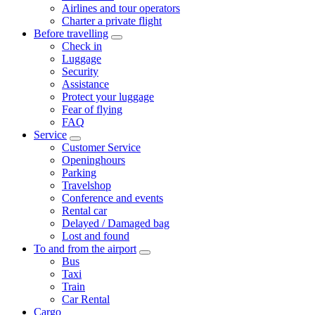
Airlines and tour operators
Charter a private flight
Before travelling
Check in
Luggage
Security
Assistance
Protect your luggage
Fear of flying
FAQ
Service
Customer Service
Openinghours
Parking
Travelshop
Conference and events
Rental car
Delayed / Damaged bag
Lost and found
To and from the airport
Bus
Taxi
Train
Car Rental
Cargo