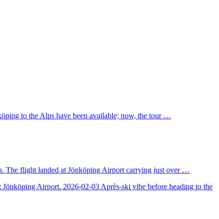
nköping to the Alps have been available; now, the tour …
. The flight landed at Jönköping Airport carrying just over …
at Jönköping Airport.
2026-02-03
Après-ski vibe before heading to the