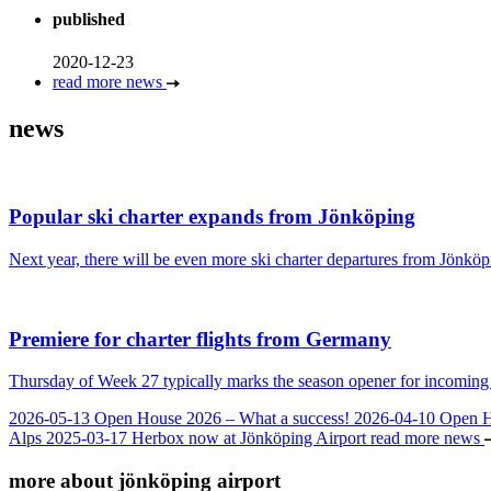
published
2020-12-23
read more news
news
Popular ski charter expands from Jönköping
Next year, there will be even more ski charter departures from Jönköpi
Premiere for charter flights from Germany
Thursday of Week 27 typically marks the season opener for incoming c
2026-05-13
Open House 2026 – What a success!
2026-04-10
Open 
Alps
2025-03-17
Herbox now at Jönköping Airport
read more news
more about jönköping airport