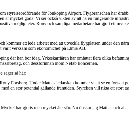
som styrelseordförande för Jönköping Airport. Flygbranschen har drabba
ygplatsen är mycket goda. Vi ser också vikten av att ha en fungerande inf
positiva möjligheter. Rony och samtliga medarbetare har gjort ett myck
 och kommer att leda arbetet med att utveckla flygplatsen under den när
ast varit verksam som ekonomichef på Elmia AB.
ping där han bor idag. Yrkeskarriären har omfattat flera olika befattni
 mässföretag, och dessförinnan inom Nefab-koncernen.
e säger så här:
 till Rony Forsberg. Under Mattias ledarskap kommer vi att se en fortsat
d en stor potential gällande framtiden. Styrelsen vill rikta ett stort tac
Mycket har gjorts men mycket återstår. Nu önskar jag Mattias och alla and