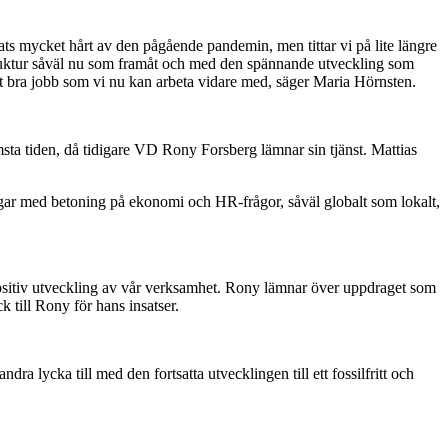
ts mycket hårt av den pågående pandemin, men tittar vi på lite längre
rastruktur såväl nu som framåt och med den spännande utveckling som
et bra jobb som vi nu kan arbeta vidare med, säger Maria Hörnsten.
msta tiden, då tidigare VD Rony Forsberg lämnar sin tjänst. Mattias
ngar med betoning på ekonomi och HR-frågor, såväl globalt som lokalt,
t positiv utveckling av vår verksamhet. Rony lämnar över uppdraget som
k till Rony för hans insatser.
ra lycka till med den fortsatta utvecklingen till ett fossilfritt och