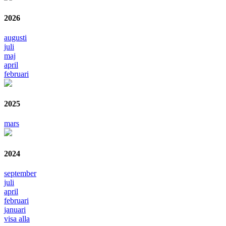
2026
augusti
juli
maj
april
februari
2025
mars
2024
september
juli
april
februari
januari
visa alla