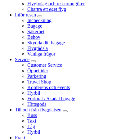
Flygbolag och researrangörer
Chartra ett eget flyg
Inför resan
Incheckning
Bagage
Säkerhet
Behov
Skydda ditt bagage
Flygrädsla
Vanliga frågor
Service
Customer Service
Öppettider
Parkering
Travel Shop
Konferens och events
Hyrbil
Förlorat / Skadat bagage
Hittegods
Till och från flygplatsen
Buss
Taxi
Tåg
Hyrbil
Frakt