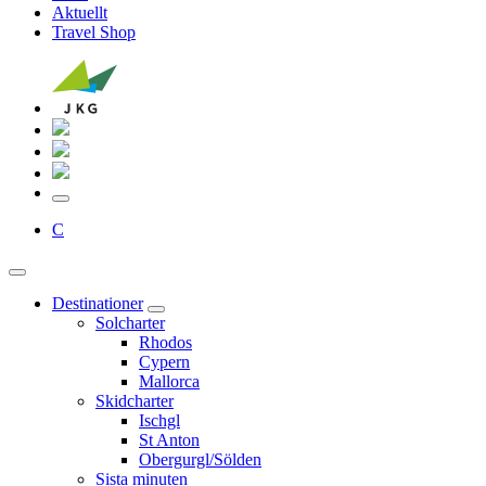
Aktuellt
Travel Shop
C
Destinationer
Solcharter
Rhodos
Cypern
Mallorca
Skidcharter
Ischgl
St Anton
Obergurgl/Sölden
Sista minuten