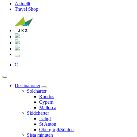
Aktuellt
Travel Shop
C
Destinationer
Solcharter
Rhodos
Cypern
Mallorca
Skidcharter
Ischgl
St Anton
Obergurgl/Sölden
Sista minuten