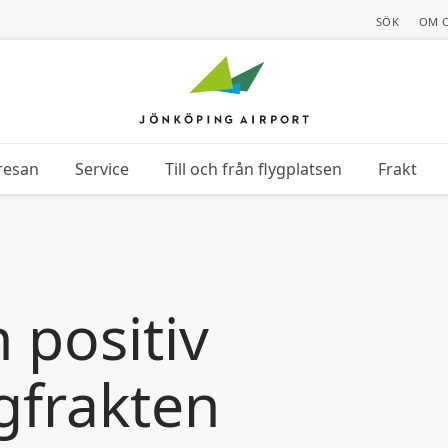
SÖK
OM 
resan
Service
Till och från flygplatsen
Frakt
gfrakten