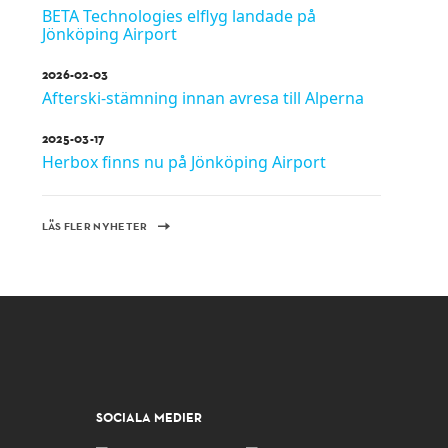
BETA Technologies elflyg landade på
Jönköping Airport
2026-02-03
Afterski-stämning innan avresa till Alperna
2025-03-17
Herbox finns nu på Jönköping Airport
LÄS FLER NYHETER
SOCIALA MEDIER