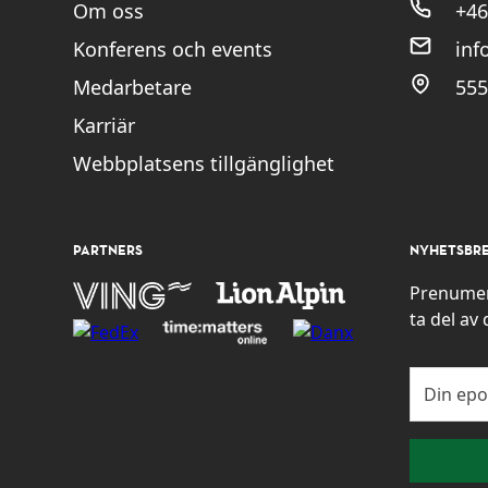
Om oss
+46
Konferens och events
inf
Medarbetare
555
Karriär
Webbplatsens tillgänglighet
PARTNERS
NYHETSBR
Prenumer
ta del av