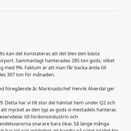
s kan det konstateras att det blev den bästa
 Airport. Sammanlagt hanterades 285 ton gods, vilket
g med 9%. Faktum är att man får backa ända till
ades 307 ton för månaden.
med föregående år. Marknadschef Henrik Älverdal ger
. Detta har vi till stor del hämtat hem under Q2 och
å att mycket av den typ av gods vi mestadels hanterar,
servdelar till fordonsindustrin och
andelsvarorna snarare bara ökar. Så länge många
ar tid och möjlighet att handla på nätet istället för