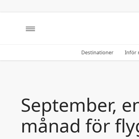
GÅ TILL INNEHÅLL
Destinationer
Inför 
September, en positiv
månad för fly