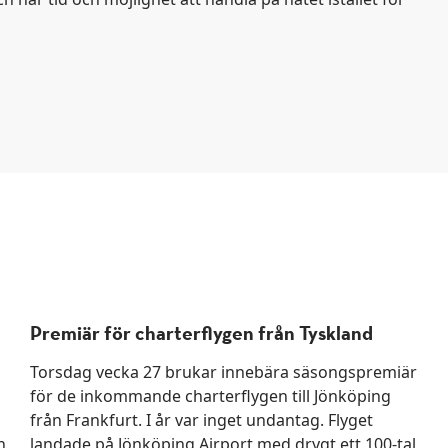
Premiär för charterflygen från Tyskland
Torsdag vecka 27 brukar innebära säsongspremiär
för de inkommande charterflygen till Jönköping
från Frankfurt. I år var inget undantag. Flyget
n
landade på Jönköping Airport med drygt ett 100-tal