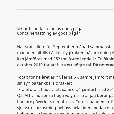
Containerlastning av gods pågår
När statistiken för September månad sammanställt
månaden hittills i år för flygfrakten på Jönköping
kan jämföras med 262 ton föregående år. En öknin
oktober 2019 för att hitta ett högre tal. Då noter
Totalt för helåret är nivåerna 6% sämre jämfört 
sin syn på tänkbara orsaker:
-Framförallt hade vi ett sämre Q1 jämfört med 2019
Q3. Att vi nu ser så höga volymer tror jag beror p
har inte påverkats negativt av Coronapandemin. Re
sjukvårdsutrustning behövs hela tiden medan e-h
befinner sig hemma mer än man kanske brukar och h