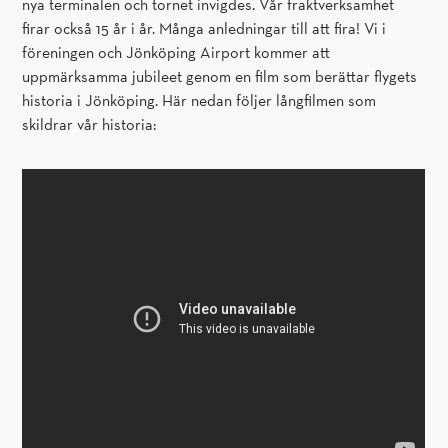
nya terminalen och tornet invigdes. Vår fraktverksamhet
firar också 15 år i år. Många anledningar till att fira! Vi i
föreningen och Jönköping Airport kommer att
uppmärksamma jubileet genom en film som berättar flygets
historia i Jönköping. Här nedan följer långfilmen som
skildrar vår historia: