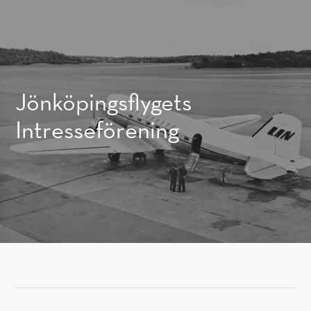
GÅ TILL INNEHÅLL
Jönköpingsflygets
Intresseförening